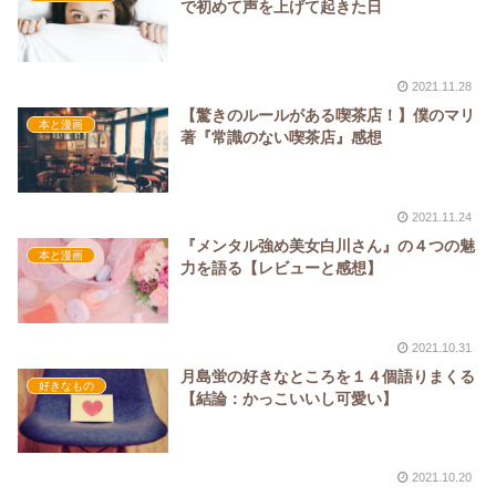
で初めて声を上げて起きた日
2021.11.28
【驚きのルールがある喫茶店！】僕のマリ
本と漫画
著『常識のない喫茶店』感想
2021.11.24
『メンタル強め美女白川さん』の４つの魅
本と漫画
力を語る【レビューと感想】
2021.10.31
月島蛍の好きなところを１４個語りまくる
好きなもの
【結論：かっこいいし可愛い】
2021.10.20