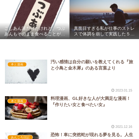
し可愛い】
こしあん派だったけれど、つぶ
真面目すぎる私が仕事のストレ
あんもそのまま食べることがで
スで体調を崩して実践した５つ
きた。
のこと
汚い感情は自分の願いを教えてくれる『旅
本と漫画
と小鳥と金木犀』のある言葉より
2023.01.15
料理漫画、GL好きな人が大満足な漫画！
本と漫画
『作りたい女と食べたい女』
2021.12.16
恐怖！車に突然蛇が現れる夢を見る。人生
あんころ日記