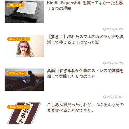
Kindle Paperwhiteを買ってよかったと思
本と漫画
う３つの理由
2021.08.08
【驚き！】壊れたスマホのカメラが突然復
あんころ日記
活して使えるようになった話
2021.07.30
真面目すぎる私が仕事のストレスで体調を
仕事と悩み
崩して実践した５つのこと
2021.05.07
こしあん派だったけれど、つぶあんもその
あんころ日記
まま食べることができた。