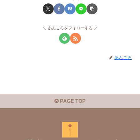
あんころをフォローする
あんころ
PAGE TOP