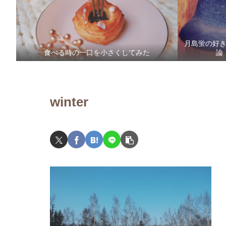
月島蛍の好
食べる時の一口を小さくしてみた
論
winter