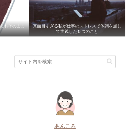
んもそのまま
真面目すぎる私が仕事のストレスで体調を崩し
。
て実践した５つのこと
あんころ