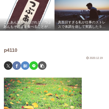
し可愛い】
こしあん派だったけれど、つぶ
真面目すぎる私が仕事のストレ
あんもそのまま食べることがで
スで体調を崩して実践した５つ
きた。
のこと
p4110
2020.12.19